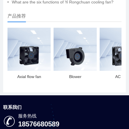
What are the six functions of Yi Rongchuan cooling fan?
产品推荐
Axial flow fan
Blower
AC fan
联系我们
服务热线
18576680589