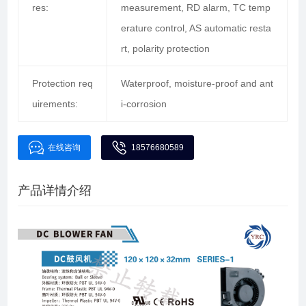
res:
measurement, RD alarm, TC temp
erature control, AS automatic resta
rt, polarity protection
Protection req
Waterproof, moisture-proof and ant
uirements:
i-corrosion
在线咨询
18576680589
产品详情介绍