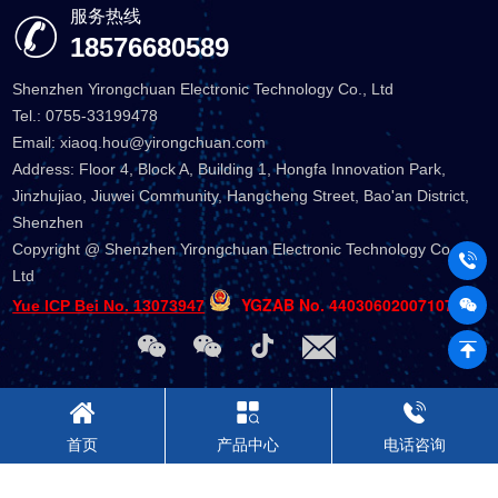
服务热线
18576680589
Shenzhen Yirongchuan Electronic Technology Co., Ltd
Tel.: 0755-33199478
Email: xiaoq.hou@yirongchuan.com
Address: Floor 4, Block A, Building 1, Hongfa Innovation Park,
Jinzhujiao, Jiuwei Community, Hangcheng Street, Bao'an District,
Shenzhen
Copyright @ Shenzhen Yirongchuan Electronic Technology Co.,
Ltd
YGZAB No. 44030602007107
Yue ICP Bei No. 13073947
首页
产品中心
电话咨询