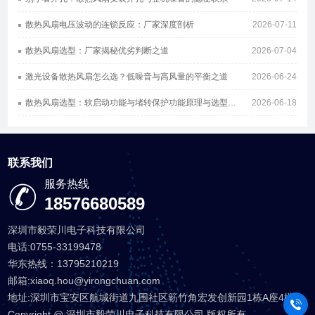
散热风扇电压波动的连锁反应：厂家深度剖析
2026-07-11
散热风扇选型：厂家揭秘优劣判断之道
2026-07-04
激光设备散热风扇怎么选？低噪音与高风量的平衡之道
2026-06-24
散热风扇选型：软启动功能与堵转保护功能原理与选型指南
2026-06-18
联系我们
服务热线
18576680589
深圳市毅荣川电子科技有限公司
电话:0755-33199478
华东热线：13795210219
邮箱:xiaoq.hou@yirongchuan.com
地址:深圳市宝安区航城街道九围社区簕竹角宏发创新园1栋A座4楼
Copyright @ 深圳市毅荣川电子科技有限公司 版权所有