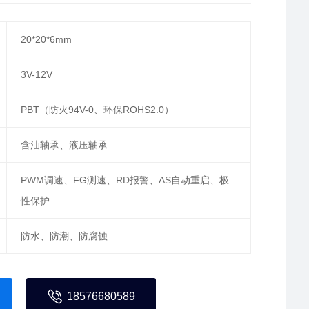
20*20*6mm
3V-12V
PBT（防火94V-0、环保ROHS2.0）
含油轴承、液压轴承
PWM调速、FG测速、RD报警、AS自动重启、极
性保护
防水、防潮、防腐蚀
18576680589